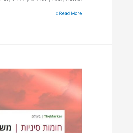
Read More »
פרופ'
ליאו
ליידרמן
ב-
TheMarker:
"קשה
לדעת
איך
ומתי