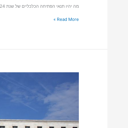
מה יהיו תנאי הפתיחה הכלכליים של שנת 2024? פרופ' ליאו ליידרמן התייחס לכך בפוסט קצר בלינקדאין, בעזרת פרסום חדש של ה-OECD.
Read More »
הסקירה
של
פרופסור
ליאו
ליידרמן
ומחלקת
המחקר
בבנק