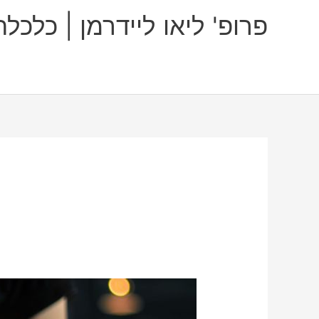
ילוג
פרופ' ליאו ליידרמן | כלכ
תוכן
תנאי
הפתיחה