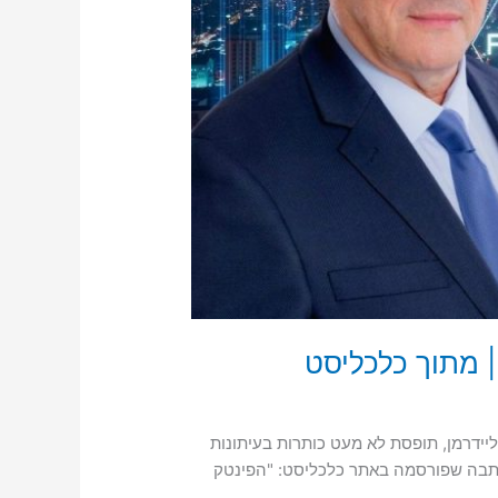
 | מתוך כלכליסט
 המשלחת העסקית "Beyond Business", בה חבר פרופ' ליאו ליידרמן, תופסת לא מעט כותרות בעיתונות
בכתבה שפורסמה באתר כלכליסט: "הפינטק