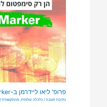
יתערבו
מנהיגי
סין
בכלכלה"
פרופ' ליאו ליידרמן ב-TheMarker: "קשה לדעת איך ומתי יתערבו מנהיגי סין בכלכלה"
כתיבת תגובה
/
כלכלה עולמית
,
מהתקשורת
/