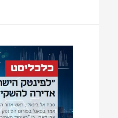
פרופ'
ליאו
ליידרמן
באבו
דאבי:
"פינטק
לא
יתקיים
ללא
חינוך
פיננסי"
|