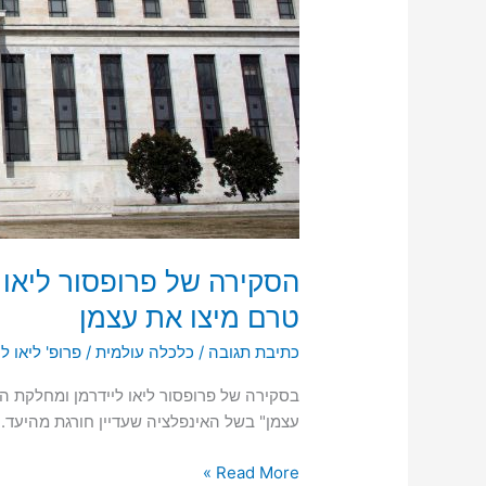
הפועלים:
סביר
שהעלאות
הריבית
טרם
מיצו
את
עצמן
הסקירה של פרופסור ליאו
טרם מיצו את עצמן
כתיבת תגובה
/
כלכלה עולמית
/
פרופ' ליאו ל
בסקירה של פרופסור ליאו ליידרמן ומחלקת ה
עצמן" בשל האינפלציה שעדיין חורגת מהיעד.
Read More »