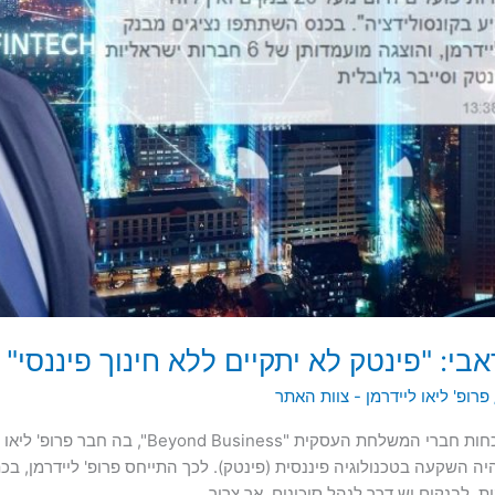
אבי: "פינטק לא יתקיים ללא חינוך פיננסי"
פרופ' ליאו ליידרמן - צוות האתר
הוועידה הכלכלית המתקיימת באבו דאבי בנוכחות חברי
יה השקעה בטכנולוגיה פיננסית (פינטק). לכך התייחס פרופ' ליידרמן, 
ת. לבנקים יש דרך לנהל סיכונים, אך צריך